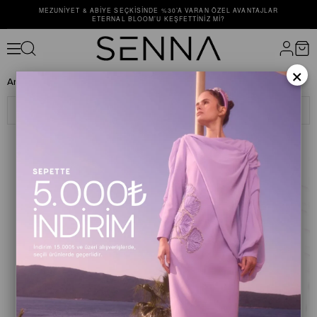
MEZUNIYET & ABIYE SEÇKISINDE %30’A VARAN ÖZEL AVANTAJLAR
ETERNAL BLOOM’U KEŞFETTINIZ MI?
×
Anasayfa
ÜST GİYİM
GÖMLEK
Filtreleme
Sıralama