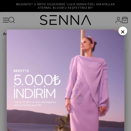
MEZUNIYET & ABIYE SEÇKISINDE %30’A VARAN ÖZEL AVANTAJLAR
ETERNAL BLOOM’U KEŞFETTINIZ MI?
×
Anasayfa
ELBİSE
ABİYE ELBİSE
Filtreleme
Sıralama