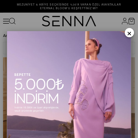
MEZUNIYET & ABIYE SEÇKISINDE %30’A VARAN ÖZEL AVANTAJLAR
ETERNAL BLOOM’U KEŞFETTINIZ MI?
×
Anasayfa
ALT GİYİM
PANTOLON
Filtreleme
Sıralama