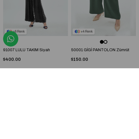
6
4
91007 LULU TAKIM Siyah
50001 GİGİ PANTOLON Zümrüt
$400.00
$150.00
Yeni Ürün