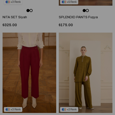
3
5
NITA SET Siyah
SPLENDID PANTS Fuşya
$325.00
$175.00
3
2