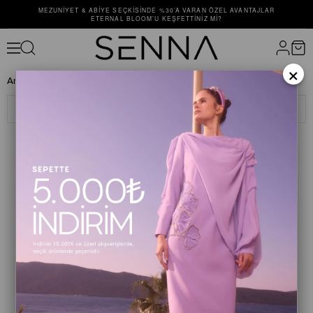
MEZUNIYET & ABIYE SEÇKISINDE %30’A VARAN ÖZEL AVANTAJLAR
ETERNAL BLOOM’U KEŞFETTINIZ MI?
×
Anasayfa
Tüm Ürünler
Filtreleme
Sıralama