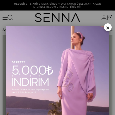
MEZUNIYET & ABIYE SEÇKISINDE %30’A VARAN ÖZEL AVANTAJLAR
ETERNAL BLOOM’U KEŞFETTINIZ MI?
×
Anasayfa
ÜST GİYİM
BLUZ
20031 RIBBON KOLSUZ BLUZ Pudra