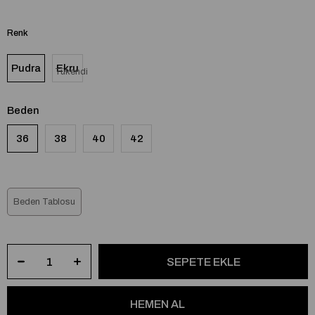
Renk
Pudra
Ekru
Tükendi
Beden
36
38
40
42
Beden Tablosu