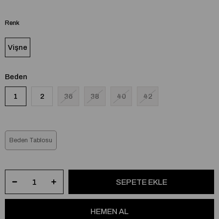
Renk
Vişne
Beden
1
2
36
38
40
42
Beden Tablosu