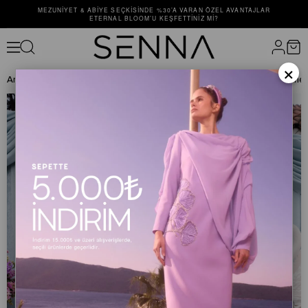
MEZUNIYET & ABIYE SEÇKISINDE %30’A VARAN ÖZEL AVANTAJLAR
ETERNAL BLOOM’U KEŞFETTINIZ MI?
×
Anasayfa
ALT GİYİM
PANTOLON
50049 FAWN PANTOLON Vişne