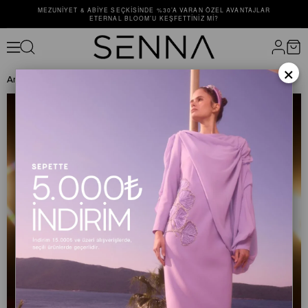
MEZUNIYET & ABIYE SEÇKISINDE %30’A VARAN ÖZEL AVANTAJLAR
ETERNAL BLOOM’U KEŞFETTINIZ MI?
×
Anasayfa
ELBİSE
ABİYE ELBİSE
HAZEL DRESS Mimoza