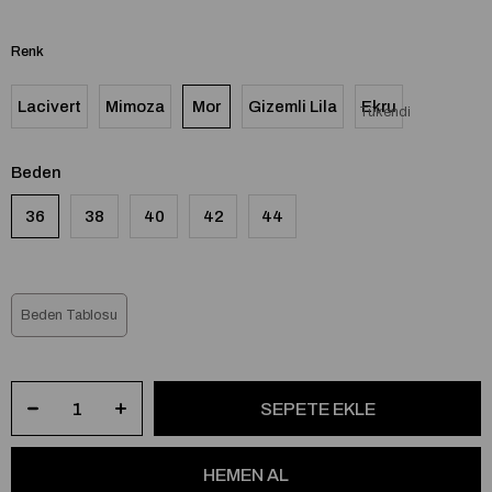
Renk
Lacivert
Mimoza
Mor
Gizemli Lila
Ekru
Tükendi
Beden
36
38
40
42
44
Beden Tablosu