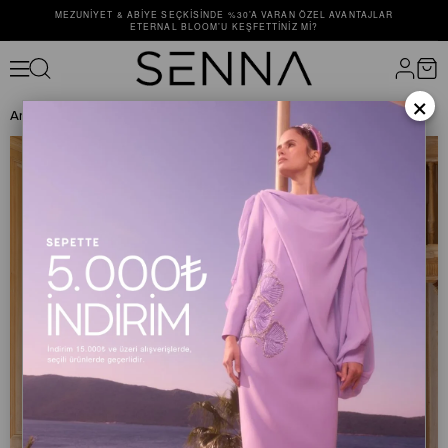
MEZUNIYET & ABIYE SEÇKISINDE %30’A VARAN ÖZEL AVANTAJLAR
ETERNAL BLOOM’U KEŞFETTINIZ MI?
×
Anasayfa
ELBİSE
ABİYE ELBİSE
AMOR DRESS Mor