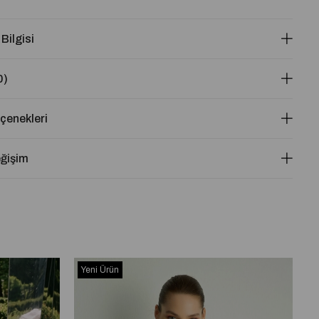
 Bilgisi
0)
enekleri
eğişim
Yeni Ürün
Y