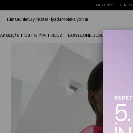
MEZUNIYET & ABIY
Tüm Ürünler
Giyim
Özel Fiyatlar
Koleksiyonlar
Anasayfa
ÜST GİYİM
BLUZ
BONYBONE BLOUSE Fuşya