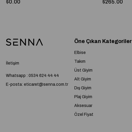
$0.00
$265.00
Öne Çıkan Kategoriler
Elbise
Takım
İletişim
Üst Giyim
Whatsapp : 0534 624 44 44
Alt Giyim
E-posta:
eticaret@senna.com.tr
Dış Giyim
Plaj Giyim
Aksesuar
Özel Fiyat