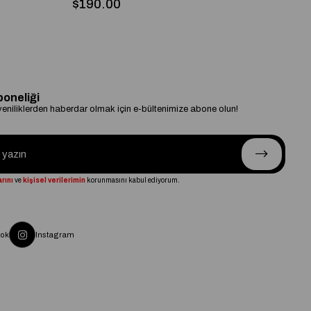
$190.00
$
boneliği
niliklerden haberdar olmak için e-bültenimize abone olun!
rını
ve
kişisel verilerimin
korunmasını kabul ediyorum.
ok
Instagram