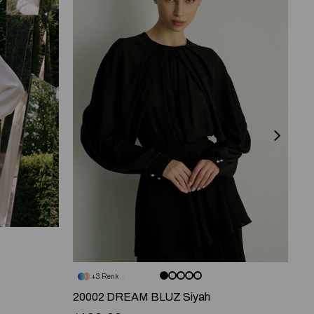
3
20002 DREAM BLUZ Siyah
2