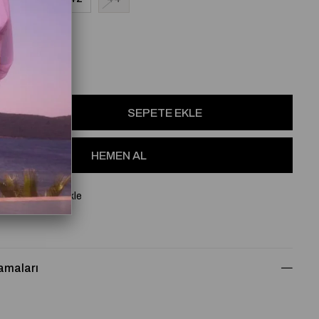
osu
Favorilere Ekle
amaları