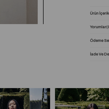
Ürün İçerik
Yorumlar
(
Ödeme Seç
İade Ve D