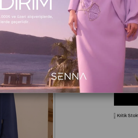
Beden
36
3
Beden Tabl
Kritik Stok