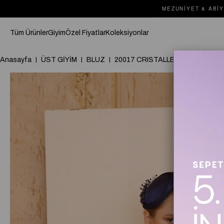
MEZUNIYET & ABIY
Tüm Ürünler
Giyim
Özel Fiyatlar
Koleksiyonlar
Anasayfa
ÜST GİYİM
BLUZ
20017 CRISTALLE BLUZ Lacivert