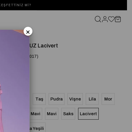
EŞFETTINIZ MI?
×
ISTALLE BLUZ Lacivert
(SD251051020017)
Siyah
Ekru
Taş
Pudra
Vişne
Lila
Mor
Bordo
Açık Mavi
Mavi
Saks
Lacivert
Tükendi
Kahve
Çağla Yeşili
Tükendi