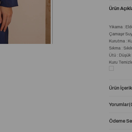
Ürün Açıkl
Yıkama : El
Çamaşır Suyu
Kurutma : K
Sıkma : Sıkı
Ütü : Düşük 
Kuru Temizl
Ürün İçerik
Yorumlar
(
Ödeme Seç