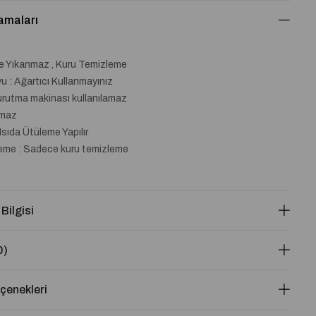
amaları
de Yıkanmaz , Kuru Temizleme
 : Ağartıcı Kullanmayınız
urutma makinası kullanılamaz
lmaz
Isıda Ütüleme Yapılır
eme : Sadece kuru temizleme
 Bilgisi
0)
enekleri