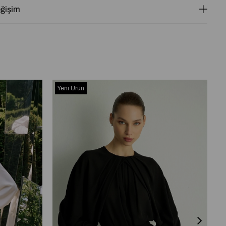
eğişim
Yeni Ürün
Y