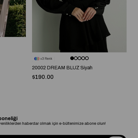
3
20002 DREAM BLUZ Siyah
2
$190.00
$
boneliği
niliklerden haberdar olmak için e-bültenimize abone olun!