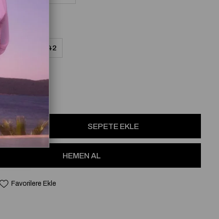
8
40
42
osu
Favorilere Ekle