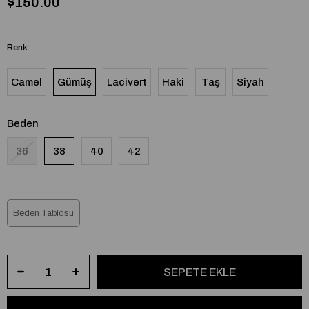
$150.00
Renk
Camel
Gümüş
Lacivert
Haki
Taş
Siyah
Beden
36
38
40
42
Beden Tablosu