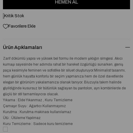
Kritik Stok
Favorilere Ekle
Ürün Açıklamaları
Zarif dökümlü yapısı ve yüksek bel formu ile modern şıklığın simgesi. Akıcı
kumaşı sayesinde her adımda rahat bir hareket özgürlüğü sunarken, geniş
paça kesimiyle feminen ve sofistike bir siluet oluşturuyor.Minimalist tasarımı,
hem günlük hayatta konforlu bir seçim yapmanıza hem de özel davetlerde
elegan bir görünüm yakalamanıza olanak tanıyor. Bluzuyla takım halinde
giyildiğinde kusursuz bir bütünlük sağlayan bu pantolon, ayrı kombinlerde de
güçlü bir stil tamamlayıcısı olacak.
Yıkama : Elde Yıkanmaz , Kuru Temizleme
Çamaşır Suyu : Ağartıcı Kullanmayınız
Kurutma : Kurutma makinası kullanılamaz
Ütü : Ütüleme Yapılmaz
Kuru Temizleme : Sadece kuru temizleme