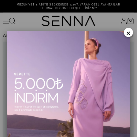
MEZUNIYET & ABIYE SEÇKISINDE %30’A VARAN ÖZEL AVANTAJLAR
ETERNAL BLOOM’U KEŞFETTINIZ MI?
×
Anasayfa
ALT GİYİM
PANTOLON
50015 CRISTALLE TAŞLI PANT 