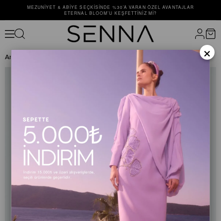
MEZUNIYET & ABIYE SEÇKISINDE %30’A VARAN ÖZEL AVANTAJLAR
ETERNAL BLOOM’U KEŞFETTINIZ MI?
×
Anasayfa
TAKIM
TAKIM
7001 ELEN TAKIM Fuşya