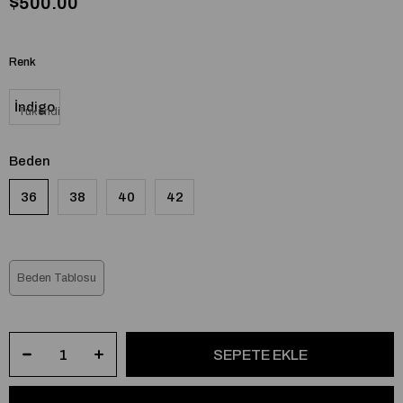
$500.00
Renk
İndigo
Tükendi
Beden
36
38
40
42
Beden Tablosu