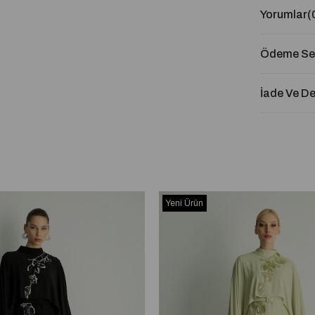
Yorumlar
(
Ödeme Seç
İade Ve D
Yeni Ürün