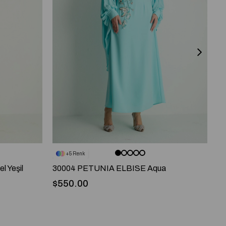
5
 Yeşil
30004 PETUNIA ELBISE Aqua
30
$550.00
$