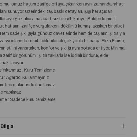
ormu, omuz hattını zarifçe ortaya çıkarırken aynı zamanda rahat
lanı sunuyor. Üzerindeki taş baskı detayları, ışığı her açıdan
biseye göz alıcı ama abartısız bir ışıltı katıyor.Belden kemerli
ut hatlarını zarifçe vurgularken, dökümlü kumaşı akışkan bir siluet
 Hem sade şıklığıyla gündüz davetlerinde hem de taşların ışıltısıyla
asyonlarında tercih edilebilecek çok yönlü bir parça.Eliza Elbise,
n stilini yansıtırken, konfor ve şıklığı aynı potada eritiyor. Minimal
zarif bir görünüm, ışıltılı takılarla ise iddialı bir duruş elde
anak tanıyor.
de Yıkanmaz , Kuru Temizleme
 : Ağartıcı Kullanmayınız
urutma makinası kullanılamaz
me Yapılmaz
eme : Sadece kuru temizleme
 Bilgisi