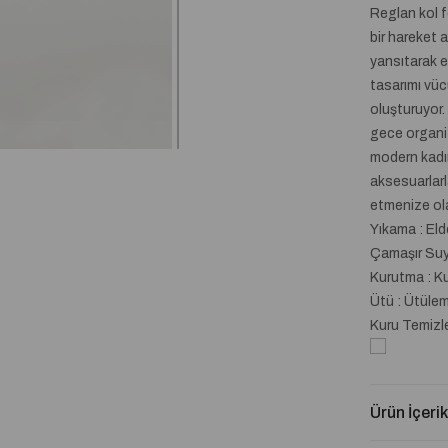
Reglan kol f
bir hareket a
yansıtarak el
tasarımı vüc
oluşturuyor.
gece organiz
modern kadını
aksesuarlarla 
etmenize ol
Yıkama : El
Çamaşır Suyu
Kurutma : K
Ütü : Ütüle
Kuru Temizl
Ürün İçerik