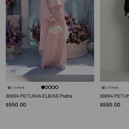
5
5
30004 PETUNIA ELBISE Pudra
30004 PETUN
$550.00
$550.00