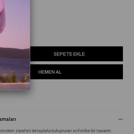
2
osu
re Ekle
amaları
, modern zarafeti detaylarla buluşturan sofistike bir tasarım.