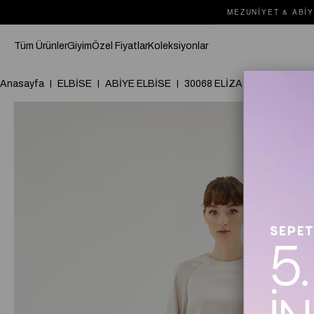
MEZUNIYET & ABIY
Tüm Ürünler
Giyim
Özel Fiyatlar
Koleksiyonlar
Anasayfa
ELBİSE
ABİYE ELBİSE
30068 ELİZA ELBİSE Bej