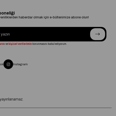
boneliği
niliklerden haberdar olmak için e-bültenimize abone olun!
rını
ve
kişisel verilerimin
korunmasını kabul ediyorum.
ok
Instagram
e yayınlanamaz.