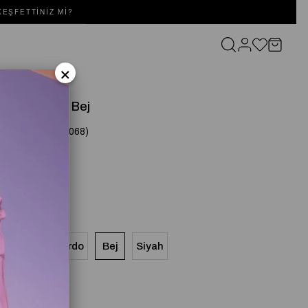
EŞFETTINIZ MI?
×
İZA ELBİSE Bej
(SD261052030068)
Lacivert
Bordo
Bej
Siyah