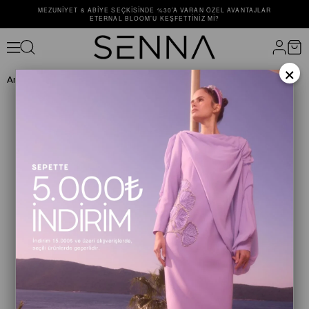
MEZUNIYET & ABIYE SEÇKISINDE %30’A VARAN ÖZEL AVANTAJLAR
ETERNAL BLOOM’U KEŞFETTINIZ MI?
×
Anasayfa
TAKIM
TAKIM
FORESTER SUIT Fuşya