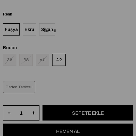
Renk
Fuşya
Ekru
Siyah
Tükendi
Beden
36
38
40
42
Beden Tablosu