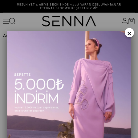
MEZUNIYET & ABIYE SEÇKISINDE %30’A VARAN ÖZEL AVANTAJLAR
ETERNAL BLOOM’U KEŞFETTINIZ MI?
×
Anasayfa
TAKIM
TAKIM
HOCKLEY SET Black