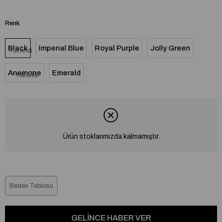
Renk
Black
Imperıal Blue
Royal Purple
Jolly Green
Tükendi
Anemone
Emerald
Tükendi
Ürün stoklarımızda kalmamıştır.
Beden Tablosu
GELINCE HABER VER