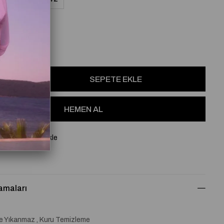
osu
Favorilere Ekle
amaları
de Yıkanmaz , Kuru Temizleme