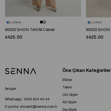
2
2
90002 SHON TAKIM Camel
90002 SHON 
$425.00
$425.00
Öne Çıkan Kategoriler
Elbise
Takım
İletişim
Üst Giyim
Whatsapp : 0534 624 44 44
Alt Giyim
E-posta:
eticaret@senna.com.tr
Dış Giyim