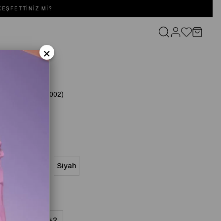
EŞFETTINIZ MI?
×
SET Camel
(SD251051092002)
Yeşil
Bordo
Siyah
8
40
42