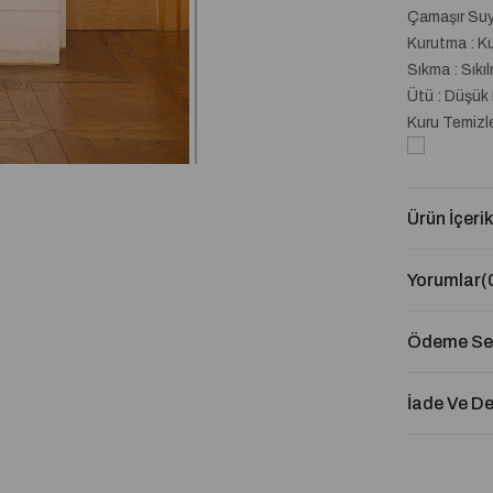
Çamaşır Suyu
Kurutma : K
Sıkma : Sıkı
Ütü : Düşük 
Kuru Temizl
Ürün İçerik
Yorumlar
(
Ödeme Seç
İade Ve D