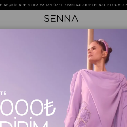
E SEÇKISINDE %30’A VARAN ÖZEL AVANTAJLAR
ETERNAL BLOOM’U K
✦
JADORE 
Stok Kodu
$375.00
Renk
Camel
Beden
36
3