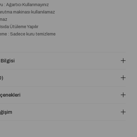
 : Ağartıcı Kullanmayınız
urutma makinası kullanılamaz
lmaz
Isıda Ütüleme Yapılır
eme : Sadece kuru temizleme
 Bilgisi
0)
enekleri
eğişim