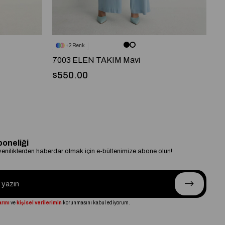
2
7003 ELEN TAKIM Mavi
91
$550.00
$
boneliği
niliklerden haberdar olmak için e-bültenimize abone olun!
rını
ve
kişisel verilerimin
korunmasını kabul ediyorum.