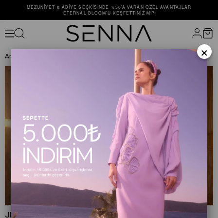
MEZUNIYET & ABIYE SEÇKISINDE %30’A VARAN ÖZEL AVANTAJLAR
ETERNAL BLOOM’U KEŞFETTINIZ MI?
×
Anasayfa
ELBİSE
ABİYE ELBİSE
JEWEL DRESS Nar Çiçeği
JEWEL DRESS Nar Çiçeği