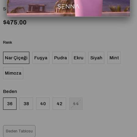
Stok Kodu
(SD251051030134)
$475.00
Renk
Nar Çiçeği
Fuşya
Pudra
Ekru
Siyah
Mint
Mimoza
Beden
36
38
40
42
44
Beden Tablosu