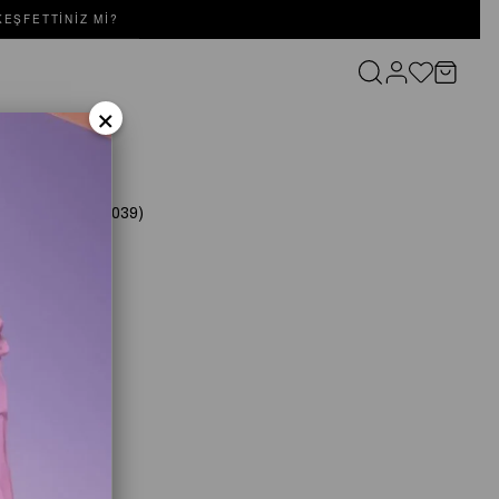
EŞFETTINIZ MI?
×
DRESS Pudra
(SD252052030039)
2