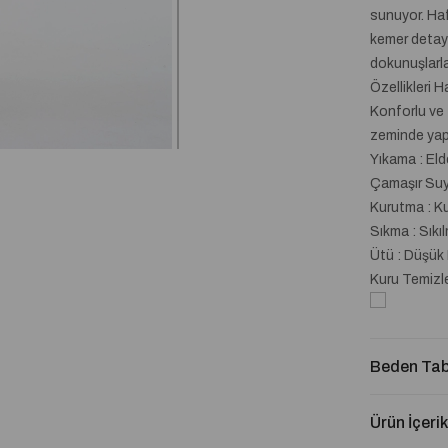
sunuyor. Haf
kemer detayıy
dokunuşlarla
Özellikleri 
Konforlu ve 
zeminde yapıl
Yıkama : El
Çamaşır Suyu
Kurutma : K
Sıkma : Sıkı
Ütü : Düşük 
Kuru Temizl
Beden Tab
Ürün İçerik