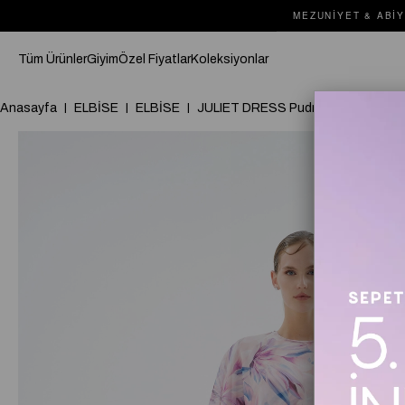
MEZUNIYET & ABIY
Tüm Ürünler
Giyim
Özel Fiyatlar
Koleksiyonlar
Anasayfa
ELBİSE
ELBİSE
JULIET DRESS Pudra