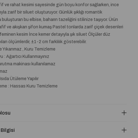
if ve rahat kesimi sayesinde gün boyu konfor sağlarken, ince
la zarif bir siluet oluşturuyor. Günlük şıklığı romantik
 buluşturan bu elbise, baharın tazeliğini stilinize taşıyor. Ürün
Hafif ve akışkan şifon kumaş Pastel tonlarda zarif çiçek desenleri
feminen kesim İnce kemer detayıyla şık siluet Ölçüler düz
an ölçümlerdir, ±1-2 cm farklılık gösterebilir.
de Yıkanmaz , Kuru Temizleme
 : Ağartıcı Kullanmayınız
urutma makinası kullanılamaz
lmaz
Isıda Ütüleme Yapılır
eme : Hassas Kuru Temizleme
losu
 Bilgisi