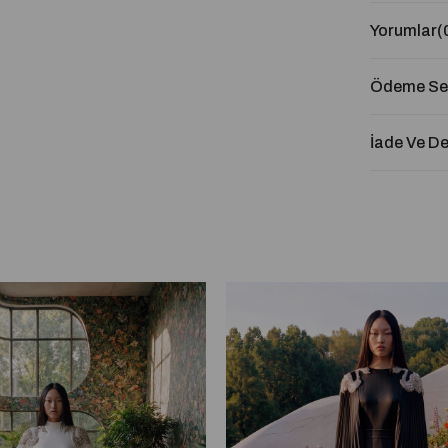
Yorumlar
(
Ödeme Seç
İade Ve D