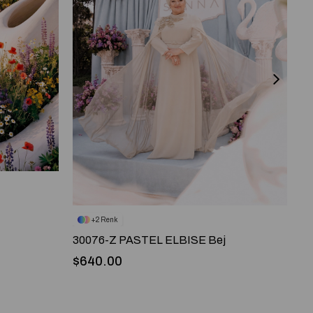
2
30076-Z PASTEL ELBISE Bej
3
$640.00
$