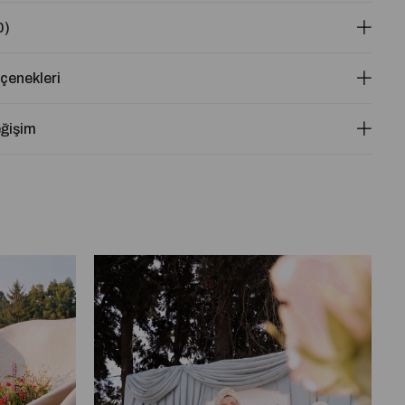
0)
enekleri
eğişim