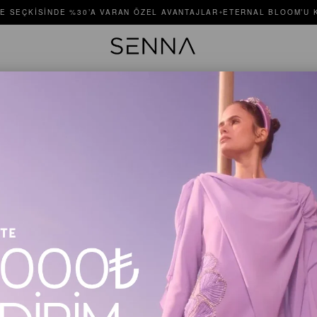
E SEÇKISINDE %30’A VARAN ÖZEL AVANTAJLAR
ETERNAL BLOOM’U K
✦
JULIET 
Stok Kodu
$375.00
Renk
Pudra
Beden
1