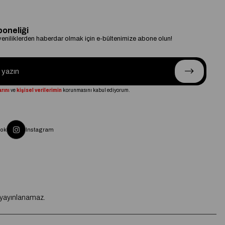
boneliği
niliklerden haberdar olmak için e-bültenimize abone olun!
rını
ve
kişisel verilerimin
korunmasını kabul ediyorum.
ok
Instagram
e yayınlanamaz.