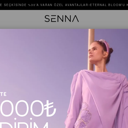
E SEÇKISINDE %30’A VARAN ÖZEL AVANTAJLAR
ETERNAL BLOOM’U K
✦
MINZE SE
Stok Kodu
$365.00
Renk
Bej
Si
Beden
36
3