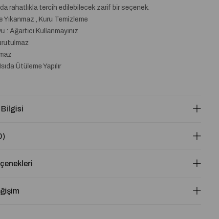
da rahatlıkla tercih edilebilecek zarif bir seçenek.
de Yıkanmaz , Kuru Temizleme
 : Ağartıcı Kullanmayınız
urutulmaz
lmaz
Isıda Ütüleme Yapılır
 Bilgisi
0)
enekleri
eğişim