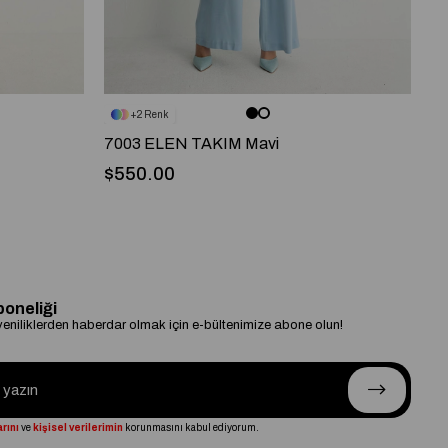
2
7003 ELEN TAKIM Mavi
91
$550.00
$
boneliği
niliklerden haberdar olmak için e-bültenimize abone olun!
rını
ve
kişisel verilerimin
korunmasını kabul ediyorum.