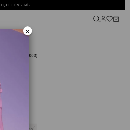
EŞFETTINIZ MI?
×
T Bej
(SD252052091003)
yah
8
40
42