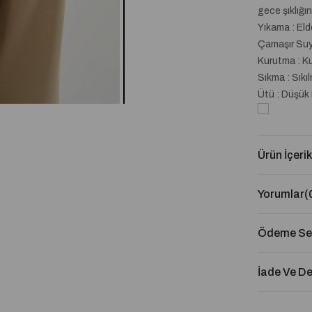
gece şıklığın
Yıkama : El
Çamaşır Suyu
Kurutma : K
Sıkma : Sıkı
Ütü : Düşük 
Ürün İçerik
Yorumlar
(
Ödeme Seç
İade Ve D