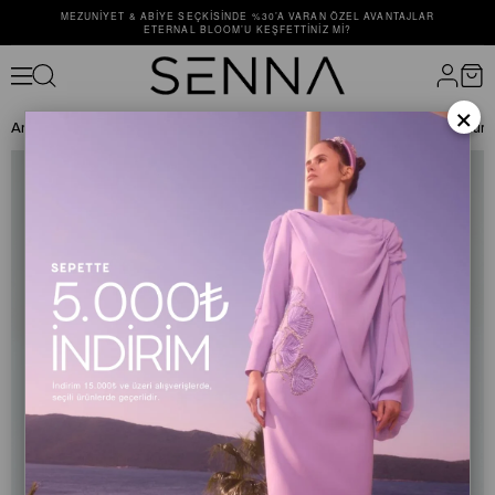
MEZUNIYET & ABIYE SEÇKISINDE %30’A VARAN ÖZEL AVANTAJLAR
ETERNAL BLOOM’U KEŞFETTINIZ MI?
×
Anasayfa
ALT GİYİM
PANTOLON
50006 NATALİ PANTOLON Mür