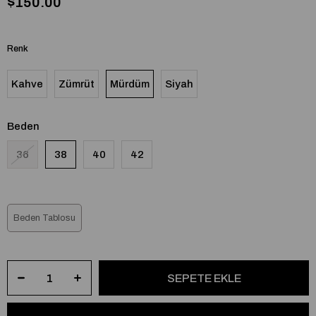
$150.00
Renk
Kahve
Zümrüt
Mürdüm
Siyah
Beden
36
38
40
42
Beden Tablosu