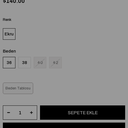
$140.00
Renk
Ekru
Beden
36
38
40
42
Beden Tablosu