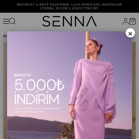
MEZUNIYET & ABIYE SEÇKISINDE %30’A VARAN ÖZEL AVANTAJLAR
ETERNAL BLOOM’U KEŞFETTINIZ MI?
×
Anasayfa
ÜST GİYİM
BLUZ
NAYELI BLOUSE Ekru