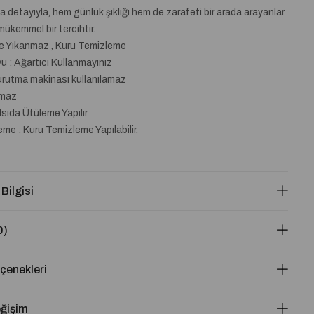
ka detayıyla, hem günlük şıklığı hem de zarafeti bir arada arayanlar
mükemmel bir tercihtir.
de Yıkanmaz , Kuru Temizleme
 : Ağartıcı Kullanmayınız
urutma makinası kullanılamaz
lmaz
Isıda Ütüleme Yapılır
me : Kuru Temizleme Yapılabilir.
 Bilgisi
0)
enekleri
eğişim