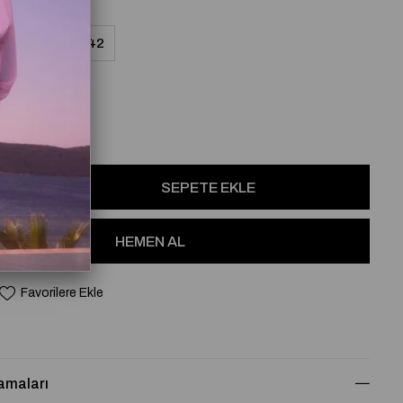
8
40
42
osu
Favorilere Ekle
amaları