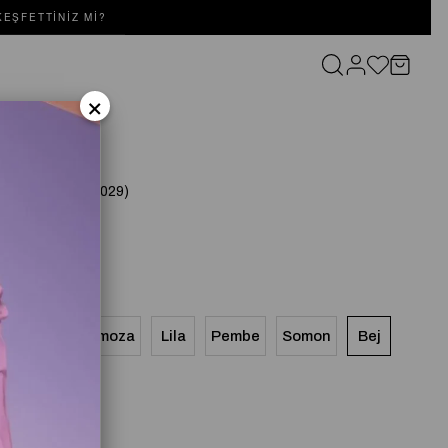
EŞFETTINIZ MI?
×
BLUZ Bej
(SD252052020029)
Lacivert
Mimoza
Lila
Pembe
Somon
Bej
yah