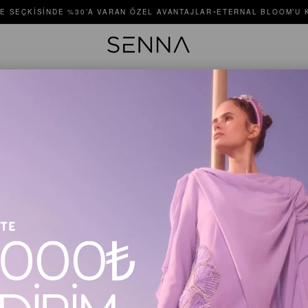
E SEÇKISINDE %30’A VARAN ÖZEL AVANTAJLAR
ETERNAL BLOOM’U K
✦
QUARTZ 
Stok Kodu
$250.00
Renk
Sunset
Ekru
Si