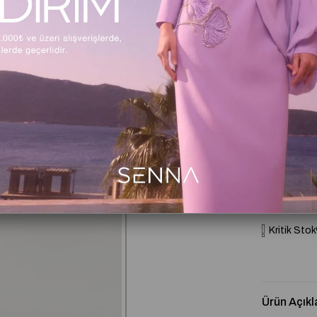
Beden
36
3
Beden Tabl
Kritik Stok
Ürün Açıkl