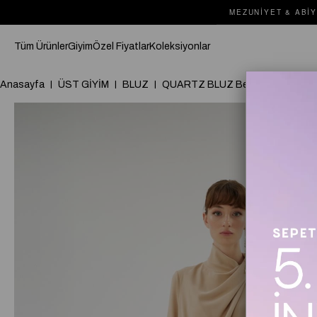
MEZUNIYET & ABIY
Tüm Ürünler
Giyim
Özel Fiyatlar
Koleksiyonlar
Anasayfa
ÜST GİYİM
BLUZ
QUARTZ BLUZ Bej