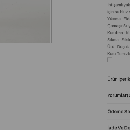
İhtişamlı ya
için bu bluz 
Yıkama : El
Çamaşır Suyu
Kurutma : K
Sıkma : Sıkı
Ütü : Düşük 
Kuru Temizle
Ürün İçerik
Yorumlar
(
Ödeme Seç
İade Ve D