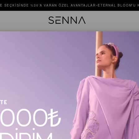
E SEÇKISINDE %30’A VARAN ÖZEL AVANTAJLAR
ETERNAL BLOOM’U K
✦
RHODES 
Stok Kodu
$525.00
Renk
Somon
Beden
36
3