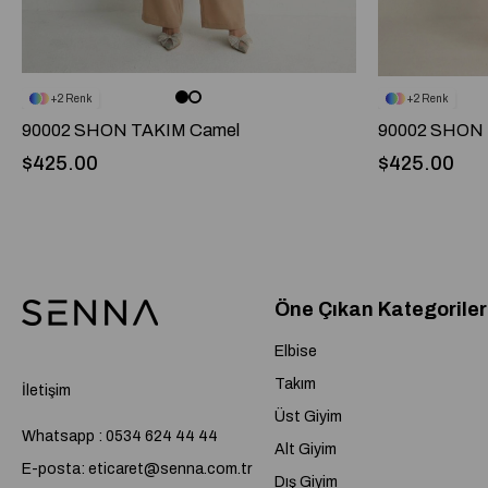
2
2
90002 SHON TAKIM Camel
90002 SHON 
$425.00
$425.00
Öne Çıkan Kategoriler
Elbise
Takım
İletişim
Üst Giyim
Whatsapp : 0534 624 44 44
Alt Giyim
E-posta:
eticaret@senna.com.tr
Dış Giyim