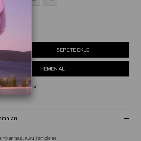
osu
Favorilere Ekle
amaları
de Yıkanmaz , Kuru Temizleme