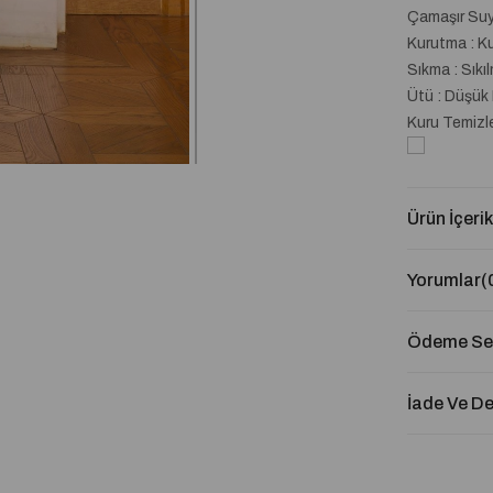
Çamaşır Suyu
Kurutma : K
Sıkma : Sıkı
Ütü : Düşük 
Kuru Temizl
Ürün İçerik
Yorumlar
(
Ödeme Seç
İade Ve D