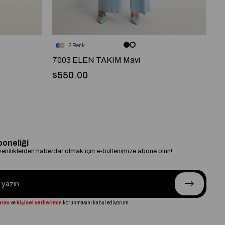
2
7003 ELEN TAKIM Mavi
91
$550.00
$
boneliği
niliklerden haberdar olmak için e-bültenimize abone olun!
rını
ve
kişisel verilerimin
korunmasını kabul ediyorum.