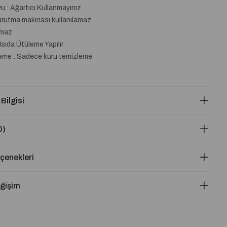
 : Ağartıcı Kullanmayınız
urutma makinası kullanılamaz
lmaz
Isıda Ütüleme Yapılır
eme : Sadece kuru temizleme
 Bilgisi
0)
enekleri
eğişim