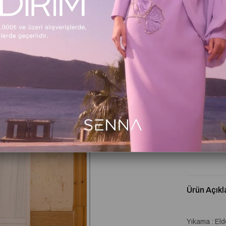
Beden Tabl
Kritik Stok
Ürün Açıkl
Yıkama : El