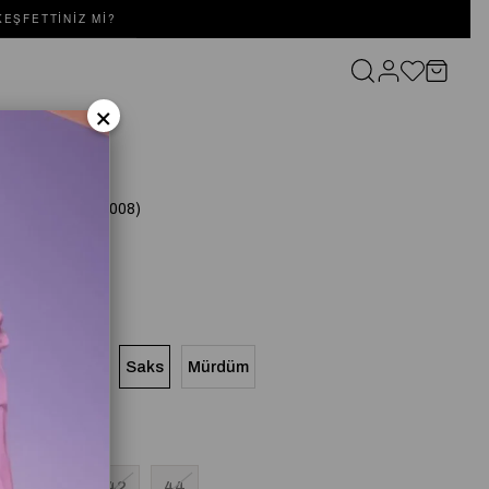
EŞFETTINIZ MI?
×
SET Saks
(SD251051093008)
Bej
Siyah
Saks
Mürdüm
8
40
42
44