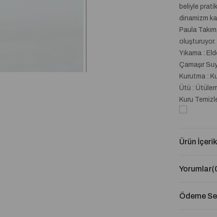
beliyle prat
dinamizm ka
Paula Takım,
oluşturuyor.
Yıkama : El
Çamaşır Suyu
Kurutma : K
Ütü : Ütüle
Kuru Temizl
Ürün İçerik
Yorumlar
(
Ödeme Seç