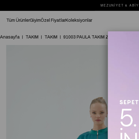
MEZUNIYET & ABIY
Tüm Ürünler
Giyim
Özel Fiyatlar
Koleksiyonlar
Anasayfa
TAKIM
TAKIM
91003 PAULA TAKIM Zümrüt