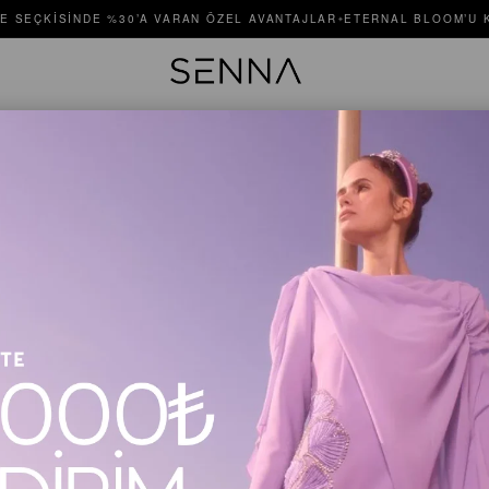
E SEÇKISINDE %30’A VARAN ÖZEL AVANTAJLAR
ETERNAL BLOOM’U K
✦
91003 P
Stok Kodu
$295.45
$325.00
Renk
Zümrüt
Beden