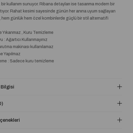
ik bir kullanım sunuyor. Ribana detayları ise tasarıma modern bir
tıyor. Rahat kesimi sayesinde günün her anına uyum sağlayan
 hem günlük hem özel kombinlerde güçlü bir stil alternatifi
de Yıkanmaz , Kuru Temizleme
 : Ağartıcı Kullanmayınız
urutma makinası kullanılamaz
me Yapılmaz
eme : Sadece kuru temizleme
 Bilgisi
0)
enekleri