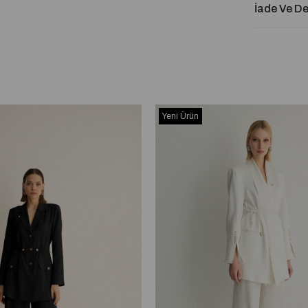
İade Ve D
Yeni Ürün