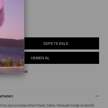
2
osu
Favorilere Ekle
amaları
nforu aynı potada eriten Paula Takım, fermuarlı tuniği ve lastikli