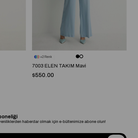
2
7003 ELEN TAKIM Mavi
91
$550.00
$
boneliği
niliklerden haberdar olmak için e-bültenimize abone olun!