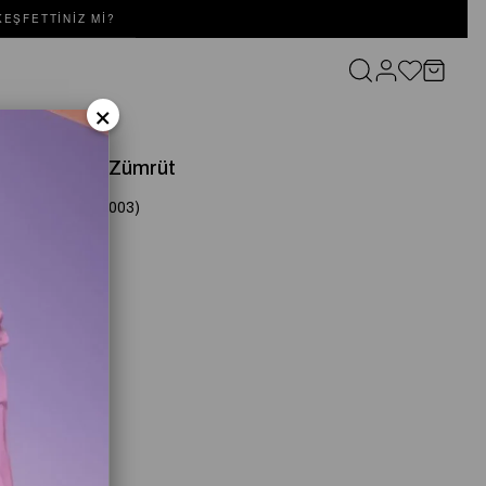
EŞFETTINIZ MI?
×
AULA TAKIM Zümrüt
(SD261061091003)