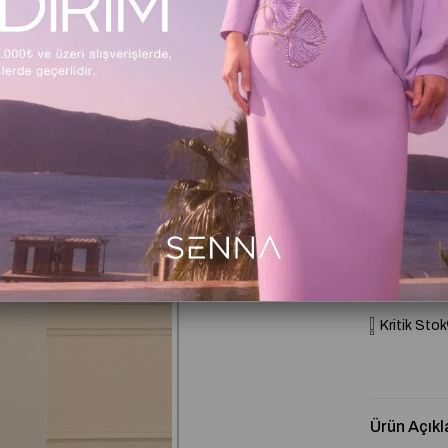
Beden
36
3
Beden Tabl
Kritik Stok
Ürün Açıkl