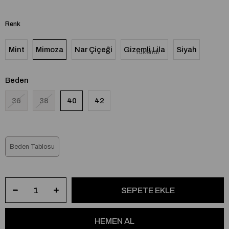
Renk
Mint
Mimoza
Nar Çiçeği
Gizemli Lila
Siyah
Tükendi
Beden
36
38
40
42
Beden Tablosu