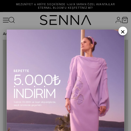
MEZUNIYET & ABIYE SEÇKISINDE %30’A VARAN ÖZEL AVANTAJLAR
ETERNAL BLOOM’U KEŞFETTINIZ MI?
×
Anasayfa
ELBİSE
ABİYE ELBİSE
SCARLET ELBİSE Mimoza