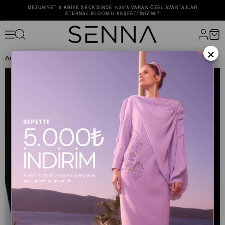
MEZUNIYET & ABIYE SEÇKISINDE %30’A VARAN ÖZEL AVANTAJLAR
ETERNAL BLOOM’U KEŞFETTINIZ MI?
×
Anasayfa
DIŞ GİYİM
KABAN
SEMOLINA TRENCH Vizon