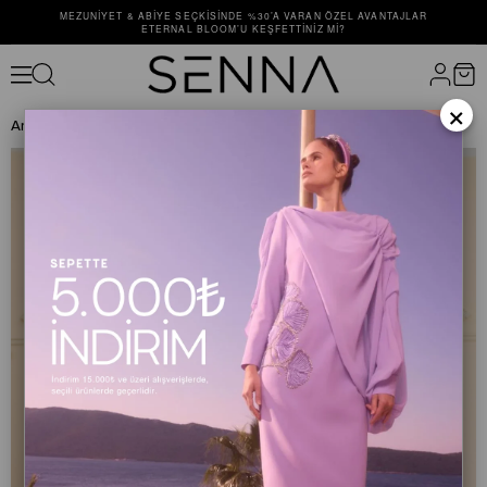
MEZUNIYET & ABIYE SEÇKISINDE %30’A VARAN ÖZEL AVANTAJLAR
ETERNAL BLOOM’U KEŞFETTINIZ MI?
×
Anasayfa
ELBİSE
ABİYE ELBİSE
TULIPAN DRESS Saks