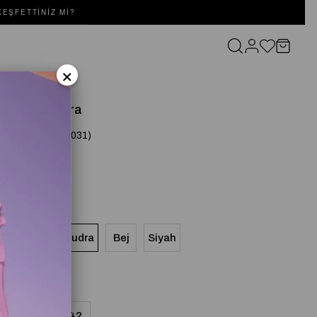
EŞFETTINIZ MI?
×
ELBİSE Pudra
(SD252052030031)
or
Lila
Pudra
Bej
Siyah
8
40
42