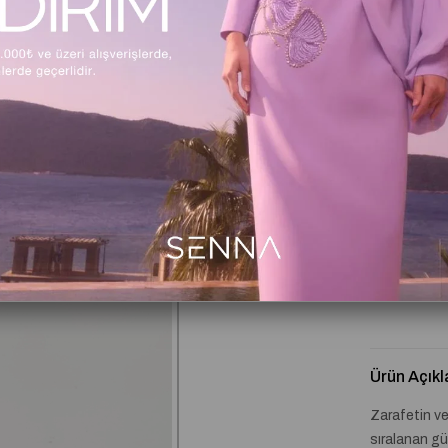
Beden Tabl
Kritik Stok
Ürün Açıkl
Zarafetin v
sıralanan gül