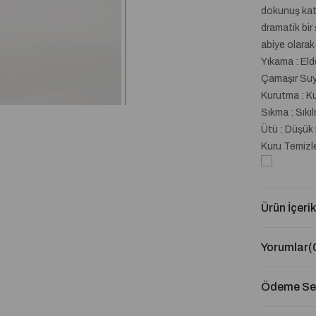
dokunuş katı
dramatik bir 
abiye olarak
Yıkama : El
Çamaşır Suyu
Kurutma : K
Sıkma : Sıkı
Ütü : Düşük 
Kuru Temizl
Ürün İçerik
Yorumlar
(
Ödeme Seç