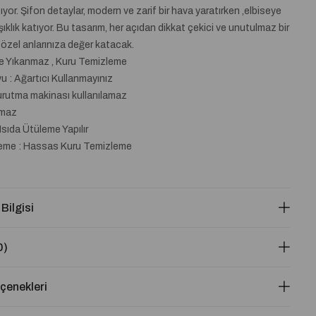
yor. Şifon detaylar, modern ve zarif bir hava yaratırken ,elbiseye
şıklık katıyor. Bu tasarım, her açıdan dikkat çekici ve unutulmaz bir
 özel anlarınıza değer katacak.
de Yıkanmaz , Kuru Temizleme
 : Ağartıcı Kullanmayınız
urutma makinası kullanılamaz
lmaz
Isıda Ütüleme Yapılır
eme : Hassas Kuru Temizleme
 Bilgisi
0)
enekleri