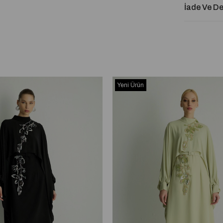
İade Ve D
Yeni Ürün