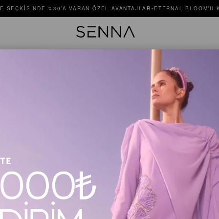
E SEÇKISINDE %30’A VARAN ÖZEL AVANTAJLAR
ETERNAL BLOOM’U K
✦
VELORA 
Stok Kodu
$500.00
Renk
Mavi
M
Beden
36
3