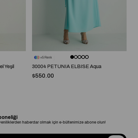
5
 Yeşil
30004 PETUNIA ELBISE Aqua
30
$550.00
$
boneliği
niliklerden haberdar olmak için e-bültenimize abone olun!