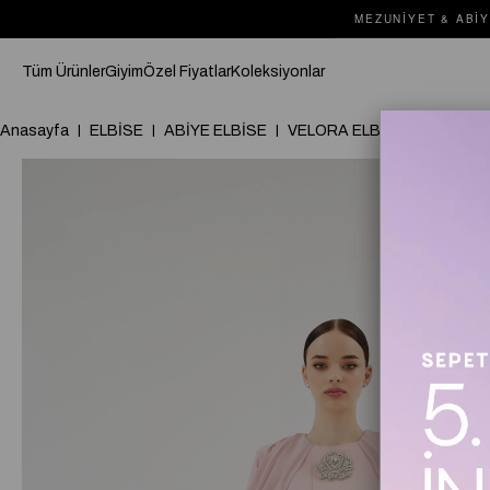
MEZUNIYET & ABIY
Tüm Ürünler
Giyim
Özel Fiyatlar
Koleksiyonlar
Anasayfa
ELBİSE
ABİYE ELBİSE
VELORA ELBİSE Pudra