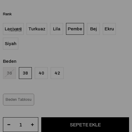
Renk
Lacivert
Turkuaz
Lila
Pembe
Bej
Ekru
Tükendi
Siyah
Beden
36
38
40
42
Beden Tablosu