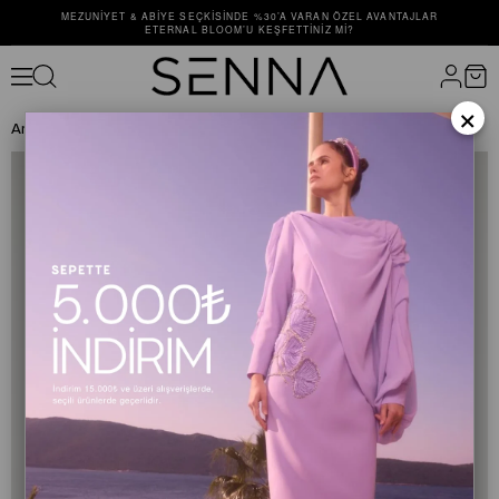
MEZUNIYET & ABIYE SEÇKISINDE %30’A VARAN ÖZEL AVANTAJLAR
ETERNAL BLOOM’U KEŞFETTINIZ MI?
×
Anasayfa
ÜST GİYİM
BLUZ
VIOLETTA BLUZ Pembe