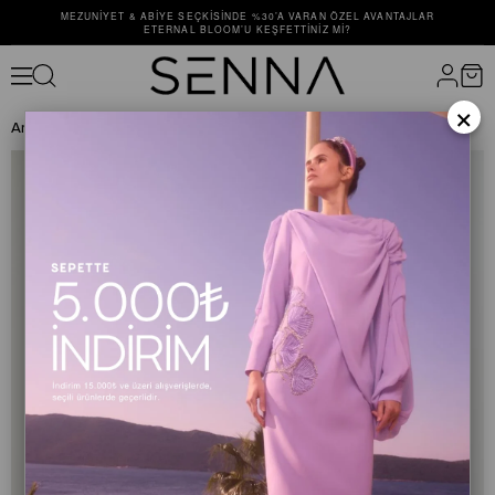
MEZUNIYET & ABIYE SEÇKISINDE %30’A VARAN ÖZEL AVANTAJLAR
ETERNAL BLOOM’U KEŞFETTINIZ MI?
×
Anasayfa
ELBİSE
ABİYE ELBİSE
PEONY ELBİSE Mimoza