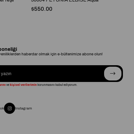
$550.00
$
boneliği
niliklerden haberdar olmak için e-bültenimize abone olun!
rını
ve
kişisel verilerimin
korunmasını kabul ediyorum.
ok
Instagram