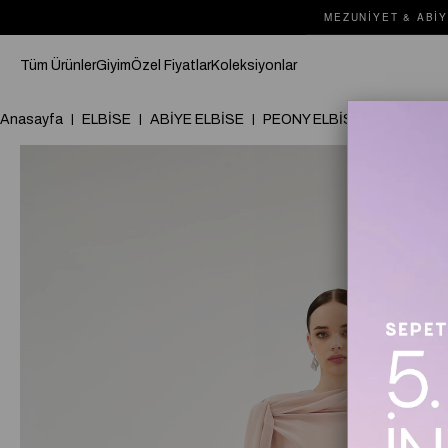
MEZUNIYET & ABIY
Tüm Ürünler
Giyim
Özel Fiyatlar
Koleksiyonlar
Anasayfa
ELBİSE
ABİYE ELBİSE
PEONY ELBİSE Somon