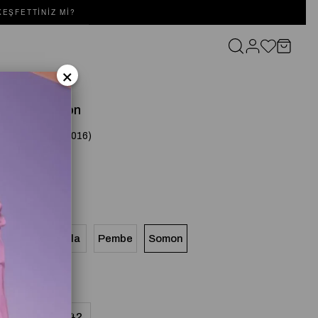
EŞFETTINIZ MI?
×
LBİSE Somon
(SD252052030016)
Mimoza
Lila
Pembe
Somon
8
40
42