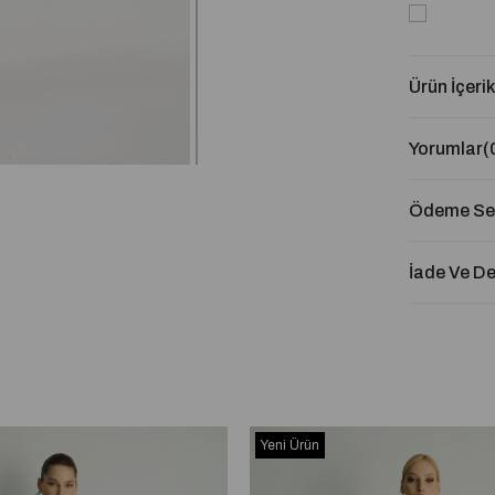
Ürün İçerik
Yorumlar
(
Ödeme Seç
İade Ve D
Yeni Ürün