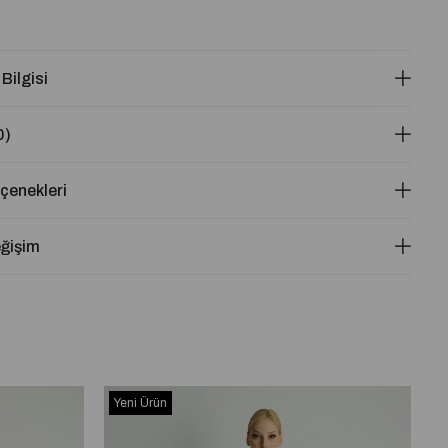
 Bilgisi
0)
enekleri
eğişim
Yeni Ürün
Y