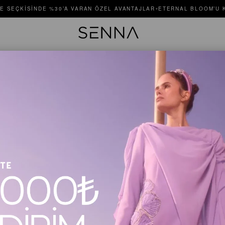
E SEÇKISINDE %30’A VARAN ÖZEL AVANTAJLAR
ETERNAL BLOOM’U K
✦
PEONY E
Stok Kodu
$500.00
Renk
Turkuaz
Beden
36
3